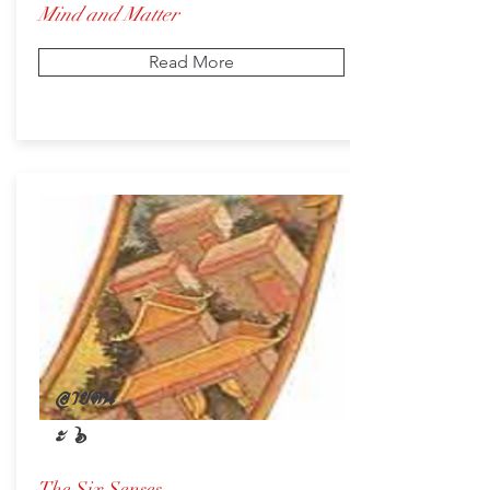
Mind and Matter
Read More
อายตน
ะ ๖
The Six Senses