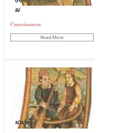
ณ
Consciousness
Read More
นามรูป