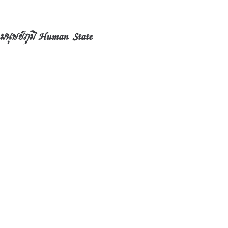
มนุษย์ภูมิ Human State
ในภาพห้องที่ ๑ เริ่มต้นจากห้องบนขวา นี่คือ 