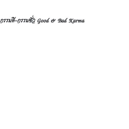
กรรมดี-กรรมชั่ว Good & Bad Karma
ภาพในวงกลมรอบนอก ของวงกลมเล็ก มี
เส้นแบ่งผ่าซีกไว้ ๒ ข้าง มีพื้นหลังสีดำ มีร่าง