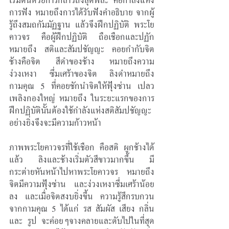
การฟัง หมายถึงการได้รับฟังคำอธิบาย จากผู้
รู้ถึงสมถกัมมัฏฐาน แล้วจึงฝึกปฏิบัติ พระโย
คาวจร คือผู้ฝึกปฏิบัติ ถือเชือกและปฏัก 
หมายถึง สติและสัมปชัญญะ คอยกำกับจิต 
ช้างคือจิต สีดำของช้าง หมายถึงความ
ง่วงเหงา ซึ่มเศร้าของจิต ลิงดำหมายถึง 
กามคุณ 5 ที่คอยชักนำจิตให้ฟุ้งซ่าน เปลว
เพลิงกองใหญ่ หมายถึง ในระยะแรกของการ
ฝึกปฏิบัตินั้นต้องใช้กำลังแห่งสติสัมปชัญญะ
อย่างยิ่งจึงจะมีความก้าวหน้า
ภาพพระโยคาวจรที่ใช้เชือก คือสติ ผูกช้างได้
แล้ว ลิงและช้างเริ่มตัวสีขาวมากขึ้น มี
กระต่ายหันหน้าไปหาพระโยคาวจร หมายถึง
จิตมีความฟุ้งซ่าน และง่วงเหงาซึ่มเศร้าน้อย
ลง และเมื่อจิตสงบยิ่งขึ้น ความรู้สึกรบกวน
จากกามคุณ 5 ได้แก่ รส สัมผัส เสียง กลิ่น 
และ รูป จะค่อยๆจางคลายและดับไปในที่สุด 