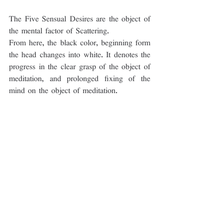
The Five Sensual Desires are the object of 
the mental factor of Scattering.
From here, the black color, beginning form 
the head changes into white. It denotes the 
progress in the clear grasp of the object of 
meditation, and prolonged fixing of the 
mind on the object of meditation.
The Force of Recollection. The attainment 
of the Third and Fourth Stages of Mental 
Absorption is achieved through the Force 
of Recollection. To return and fix the 
strayed mind on the object of 
concentration.
The hare represents the subtle aspects of 
the mental factor of Sinking. At this stage, 
one recognizes the distinct nature of the 