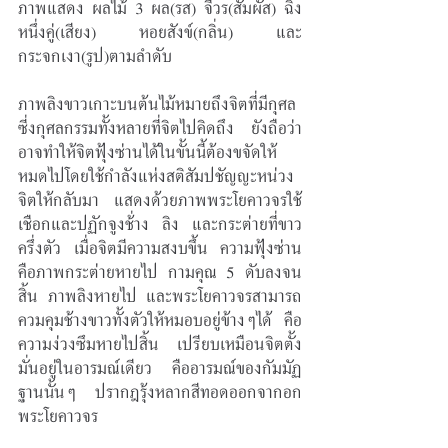
ภาพแสดง ผลไม้ 3 ผล(รส) จีวร(สัมผัส) ฉิ่ง
หนึ่งคู่(เสียง) หอยสังข์(กลิ่น) และ
กระจกเงา(รูป)ตามลำดับ
ภาพลิงขาวเกาะบนต้นไม้หมายถึงจิตที่มีกุศล 
ซี่งกุศลกรรมทั้งหลายที่จิตไปคิดถึง ยังถือว่า 
อาจทำให้จิตฟุ้งซ่านได้ในขั้นนี้ต้องขจัดให้
หมดไปโดยใช้กำลังแห่งสติสัมปชัญญะหน่วง
จิตให้กลับมา แสดงด้วยภาพพระโยคาวจรใช้
เชือกและปฏักจูงช้่าง ลิง และกระต่ายที่ขาว
ครึ่งตัว เมื่อจิตมีความสงบขึ้น ความฟุ้งซ่าน 
คือภาพกระต่ายหายไป กามคุณ 5 ดับลงจน
สิ้น ภาพลิงหายไป และพระโยคาวจรสามารถ
ควมคุมช้างขาวทั้งตัวให้หมอบอยู่ข้างๆได้ คือ
ความง่วงซึมหายไปสิ้น เปรียบเหมือนจิตตั้ง
มั่นอยู่ในอารมณ์เดียว คืออารมณ์ของกัมมัฏ
ฐานนั้นๆ ปรากฎรุ้งหลากสีทอดออกจากอก
พระโยคาวจร