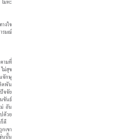
 โมหะ 
ทางใจ 
อารมณ์
ณตามที่
 ไม่สุข
ในจักษุ
ติดพัน
ปัจจัย
านขันธ์
ม่ อัน
ไปด้วย
ดี 
ถูกเขา
่นนั้น