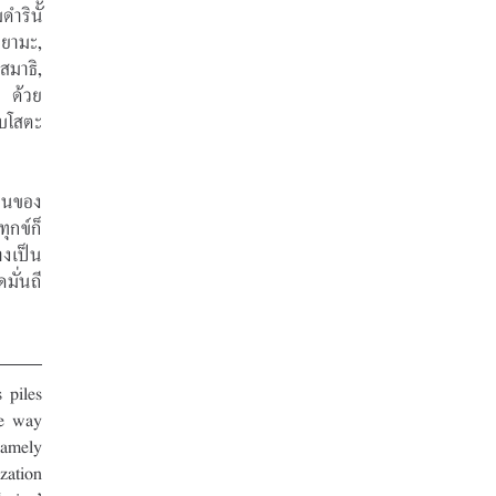
รินั้ 
ยามะ, 
มาธิ, 
; ด้วย
บโสตะ 
ป็นของ
ุกข์ก็
งเป็น 
มั่นถี
piles 
e way 
amely 
ation 