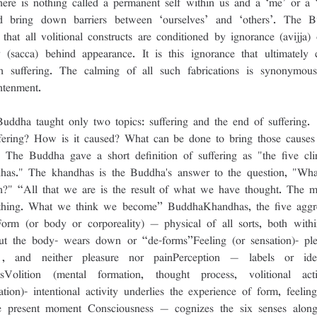
there is nothing called a permanent self within us and a ‘me’ or a ‘
d bring down barriers between ‘ourselves’ and ‘others’. The B
 that all volitional constructs are conditioned by ignorance (avijja) 
ty (sacca) behind appearance. It is this ignorance that ultimately c
 suffering. The calming of all such fabrications is synonymous
htenment.
uddha taught only two topics: suffering and the end of suffering. 
ffering? How is it caused? What can be done to bring those causes 
 The Buddha gave a short definition of suffering as "the five cli
has." The khandhas is the Buddha's answer to the question, "What
n?" “All that we are is the result of what we have thought. The mi
thing. What we think we become” BuddhaKhandhas, the five aggre
Form (or body or corporeality) – physical of all sorts, both withi
ut the body- wears down or “de-forms”Feeling (or sensation)- plea
, and neither pleasure nor painPerception – labels or ident
tsVolition (mental formation, thought process, volitional activi
ation)- intentional activity underlies the experience of form, feeling,
e present moment Consciousness – cognizes the six senses along