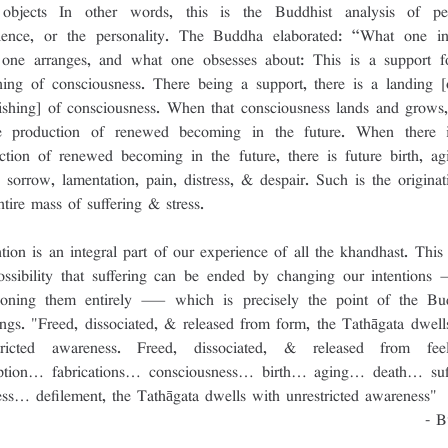
 objects In other words, this is the Buddhist analysis of per
ience, or the personality. The Buddha elaborated: “What one int
one arranges, and what one obsesses about: This is a support fo
oning of consciousness. There being a support, there is a landing [o
lishing] of consciousness. When that consciousness lands and grows, 
e production of renewed becoming in the future. When there i
ction of renewed becoming in the future, there is future birth, ag
, sorrow, lamentation, pain, distress, & despair. Such is the originati
ntire mass of suffering & stress.
ntion is an integral part of our experience of all the khandhast. This 
ossibility that suffering can be ended by changing our intentions
oning them entirely — which is precisely the point of the Bud
ings. "Freed, dissociated, & released from form, the Tathāgata dwells
tricted awareness. Freed, dissociated, & released from fee
ption… fabrications… consciousness… birth… aging… death… suff
ess… defilement, the Tathāgata dwells with unrestricted awareness"
- B