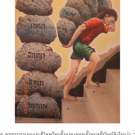
 ๕ พุทธธรรมแยกแยะชีวิตพร้อมทั้งองคาพยพทั้งหมดที่บัญญัติเรียกว่า “ส