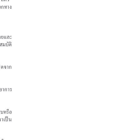
ยกทาง
ายและ
สมบัติ
กิดจาก
อาการ
อบหรือ
นาเป็น