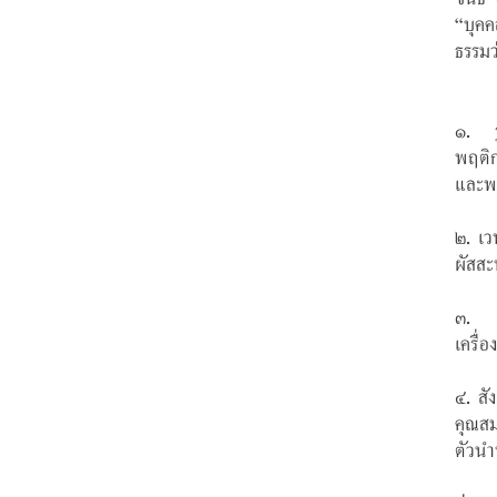
“บุค
ธรรมว
๑. ร
พฤติก
และพฤ
๒. เว
ผัสสะ
๓. ส
เครื่
๔. สั
คุณสม
ตัวนำ