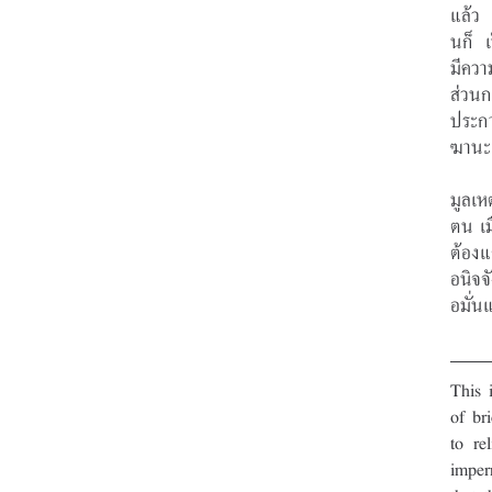
แล้ว 
นก็ เ
มีควา
ส่วนก
ประกา
ฆานะ 
มูลเห
ตน เม
ต้องแ
อนิจจ
อมั่น
This 
of br
to re
imper