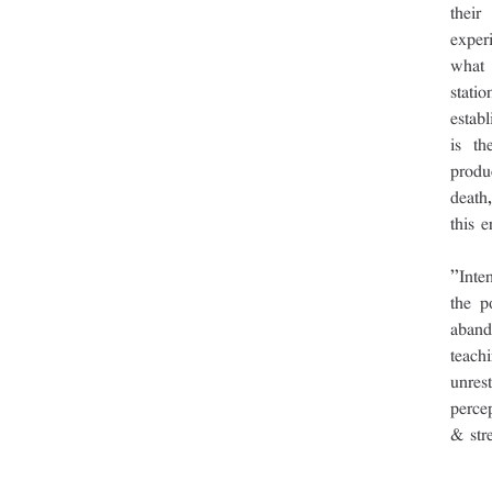
their
exper
what 
stati
estab
is th
produ
death
this e
”Inte
the p
aband
teach
unres
perce
& str