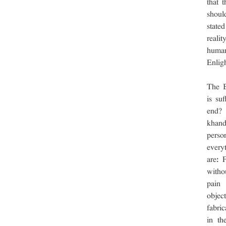
that 
shoul
stated
reali
human
Enlig
The B
is su
end? 
khand
perso
every
are: 
witho
pain 
objec
fabric
in th