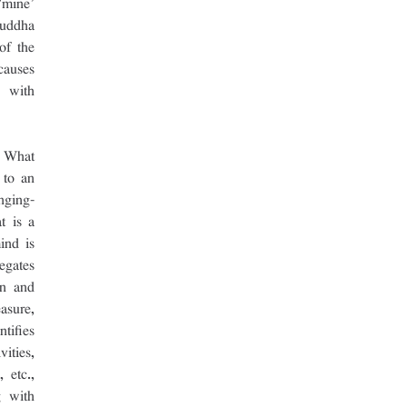
mine’ 
uddha 
of the 
auses 
 with 
 What 
to an 
nging-
 is a 
nd is 
gates 
n and 
sure, 
ifies 
ties, 
 etc., 
 with 