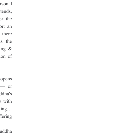
sonal 
ends, 
r the 
r: an 
there 
s the 
ing & 
on of 
opens 
 — or 
dha's 
 with 
ling… 
ering 
uddha