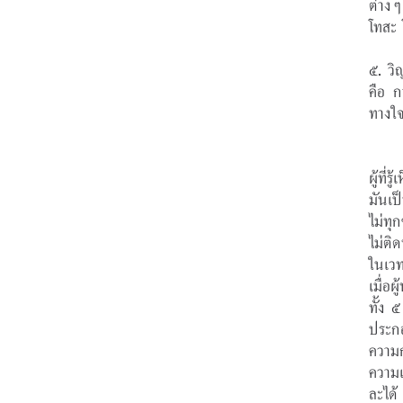
ต่างๆ
โทสะ 
๕. วิ
คือ ก
ทางใ
ผู้ที่
มันเป็
ไม่ทุก
ไม่ติ
ในเวท
เมื่อผ
ทั้ง 
ประกอ
ความก
ความเ
ละได้