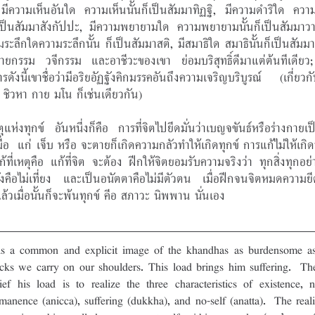
มีความเห็นอันใด ความเห็นนั้นก็เป็นสัมมาทิฏฐิ, มีความดำริใด ความดำ
ป็นสัมมาสังกัปปะ, มีความพยายามใด ความพยายามนั้นก็เป็นสัมมาวา
มระลึกใดความระลึกนั้น ก็เป็นสัมมาสติ, มีสมาธิใด สมาธินั้นก็เป็นสัมมาส
ายกรรม วจีกรรม และอาชีวะของเขา ย่อมบริสุทธิ์ดีมาแต่ต้นทีเดียว
รดังนี้เขาชื่อว่ามีอริยอัฏฐังคิกมรรคอันถึงความเจริญบริบูรณ์ (เกี่ยวกั
ชิวหา กาย มโน ก็เช่นเดียวกัน)
ตุแห่งทุกข์ อันหนี่งก็คือ การที่จิตไปยีดมั่นว่าเบญจขันธ์หรือร่างกายเ
ื่อ  แก่ เจ็บ หรือ จะตายก็เกิดความกลัวทำให้เกิดทุกข์ การแก้ไม่ให้เกิดท
ก้ที่เหตุคือ แก้ที่จิต จะต้อง ฝีกให้จิตยอมรับความจริงว่า ทุกสิ่งทุกอย่า
ังคือไม่เที่ยง และเป็นอนัตตาคือไม่มีตัวตน เมื่อฝีกจนจิตหมดความยีด
แล้วเมื่อนั้นก็จะพ้นทุกข์ คีอ สภาวะ นิพพาน นั่นเอง
is a common and explicit image of the khandhas as burdensome as 
icks we carry on our shoulders. This load brings him suffering.  Th
lief his load is to realize the three characteristics of existence, n
manence (anicca), suffering (dukkha), and no-self (anatta).  The realiz