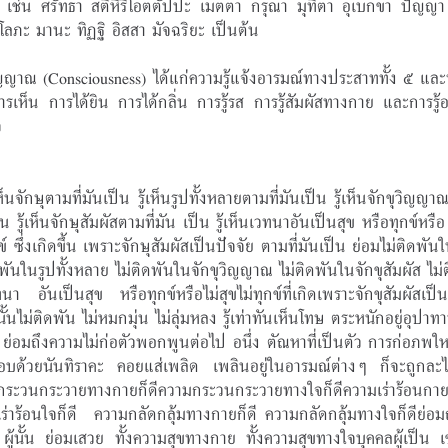
 เช่น ศรัทธา สติหิริโอตตัปปะ เมตตา กรุณา มุทิตา อุเบกขา ปัญญา
โลภะ มานะ ทิฏฐิ อิสสา มัจฉริยะ เป็นต้น
ญญาณ (Consciousness) ได้แก่ความรู้แจ้งอารมณ์ทางประสาททั้ง ๕ และ
ารเห็น การได้ยิน การได้กลิ่น การรู้รส การรู้สัมผัสทางกาย และการรู้
จ
รู้เห็นจักษุตามที่มันเป็น รู้เห็นรูปทั้งหลายตามที่มันเป็น รู้เห็นจักขุวิญญา
น รู้เห็นจักษุสัมผัสตามที่มัน เป็น รู้เห็นเวทนาอันเป็นสุข หรือทุกข์หรือ
ข์ ซึ่งเกิดขึ้น เพราะจักษุสัมผัสเป็นปัจจัย ตามที่มันเป็น ย่อมไม่ติดพัน
ดพันในรูปทั้งหลาย ไม่ติดพันในจักขุวิญญาณ ไม่ติดพันในจักขุสัมผัส ไม่
นา อันเป็นสุข หรือทุกข์หรือไม่สุขไม่ทุกข์ที่เกิดเพราะจักขุสัมผัสเป็น
ู้นั้นไม่ติดพัน ไม่หมกมุ่น ไม่ลุ่มหลง รู้เท่าทันเห็นโทษ ตระหนักอยู่อุปาท
๕ ย่อมถึงความไม่ก่อตัวพอกพูนต่อไป อนึ่ง ตัณหาที่เป็นตัว การก่อภพให
บด้วยนันทิราคะ คอยแส่เพลิด เพลินอยู่ในอารมณ์ต่างๆ ก็จะถูกละ
ระวนกระวายทางกายก็ดีความกระวนกระวายทางใจก็ดีความเร่าร้อนกายก็
ร่าร้อนใจก็ดี  ความกลัดกลุ้มทางกายก็ดี ความกลัดกลุ้มทางใจก็ดีย่อม
 ผู้นั้น ย่อมเสวย ทั้งความสุขทางกาย ทั้งความสุขทางใจบุคคลผู้เป็น เช