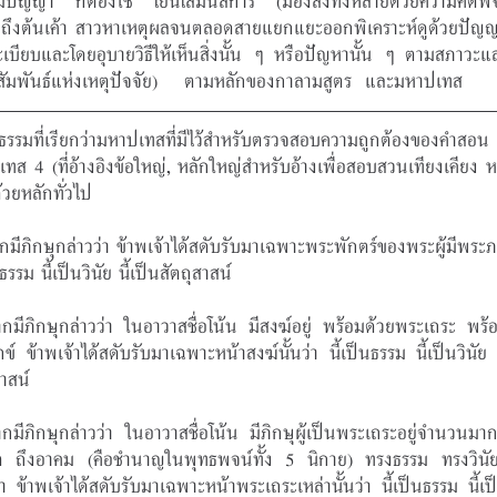
มีปัญญา ก็ต้องใช้ โยนิโสมนสิการ (มองสิ่งทั้งหลายด้วยความคิดพ
นถึงต้นเค้า สาวหาเหตุผลจนตลอดสายแยกแยะออกพิเคราะห์ดูด้วยปัญญา
ะเบียบและโดยอุบายวิธีให้เห็นสิ่งนั้น ๆ หรือปัญหานั้น ๆ ตามสภาวะ
Back to Top
ัมพันธ์แห่งเหตุปัจจัย)    ตามหลักของกาลามสูตร  และมหาปเทส
อธรรมที่เรียกว่ามหาปเทสที่มีไว้สำหรับตรวจสอบความถูกต้องของคำสอ
ทส 4 (ที่อ้างอิงข้อใหญ่, หลักใหญ่สำหรับอ้างเพื่อสอบสวนเทียงเคียง หม
ด้วยหลักทั่วไป
กมีภิกษุกล่าวว่า ข้าพเจ้าได้สดับรับมาเฉพาะพระพักตร์ของพระผู้มีพระภา
นธรรม นี้เป็นวินัย นี้เป็นสัตถุสาสน์
กมีภิกษุกล่าวว่า ในอาวาสชื่อโน้น มีสงฆ์อยู่ พร้อมด้วยพระเถระ พร้
ข์ ข้าพเจ้าได้สดับรับมาเฉพาะหน้าสงฆ์นั้นว่า นี้เป็นธรรม นี้เป็นวินัย น
สาสน์
กมีภิกษุกล่าวว่า ในอาวาสชื่อโน้น มีภิกษุผู้เป็นพระเถระอยู่จำนวนมา
ูต ถึงอาคม (คือชำนาญในพุทธพจน์ทั้ง 5 นิกาย) ทรงธรรม ทรงวินั
า ข้าพเจ้าได้สดับรับมาเฉพาะหน้าพระเถระเหล่านั้นว่า นี้เป็นธรรม นี้เป็น