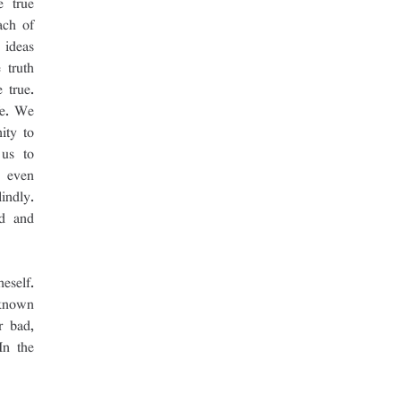
 true 
ch of 
ideas 
truth 
true. 
e. We 
ty to 
us to 
 even 
ndly. 
d and 
self. 
nown 
 bad, 
n the 