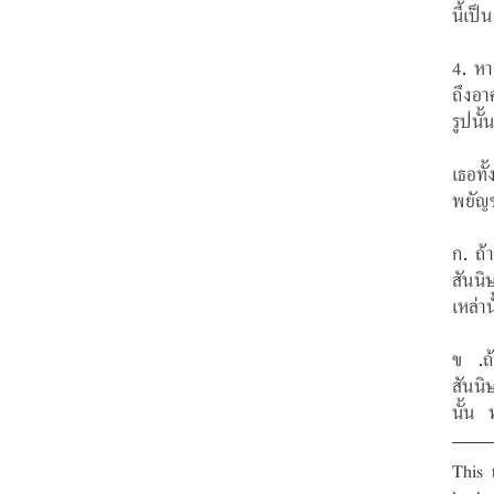
นี้เป็
4. หาก
ถึงอา
รูปนั้
เธอทั
พยัญช
ก. ถ้
สันนิ
เหล่าน
ข .ถ้
สันนิ
นั้น  
This 