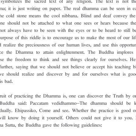
symbolizes the sacred text of any religion. The text is not the
a; it is just writing on paper. The real dhamma can be seen in ea
he cold stone means the cool nibbana. Blind and deaf convey the 
one should not be attached to what one sees or hears because the 
not always have to be seen with the eyes or to be heard to still be 
urpose of this riddle is to encourage us to make the most of our lif
d realize the preciousness of our human lives, and use this opportuni
ice the Dhamma to attain enlightenment. The Buddha implores 
ise the freedom to think and see things clearly for ourselves. He
further, saying that we should not believe or accept his teaching bli
e should realize and discover by and for ourselves what is goo
is bad. 
ruit of practicing the Dhamma is, one can discover the Truth by one
Buddha said: Paccatam vedidhammo--The dhamma should be k
idually. Ehipassiko, Come and see. Whether the practice is good or
ill know by doing it yourself. Others could not give it to you. I
a Sutta, the Buddha gave the following guidelines: 