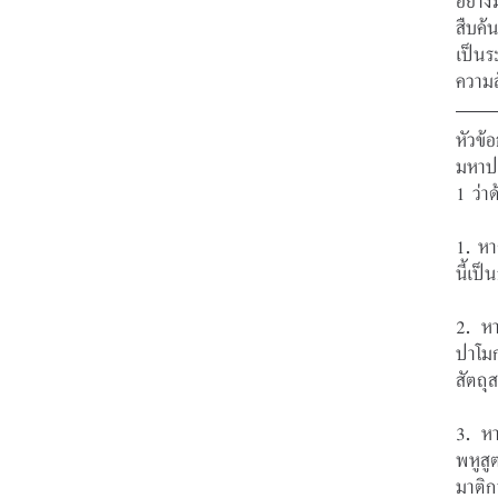
อย่าง
สืบค้
เป็นร
ความส
หัวข้
มหาปเ
1 ว่า
1. หา
นี้เป็
2. หา
ปาโมก
สัตถุ
3. หา
พหูส
มาติก