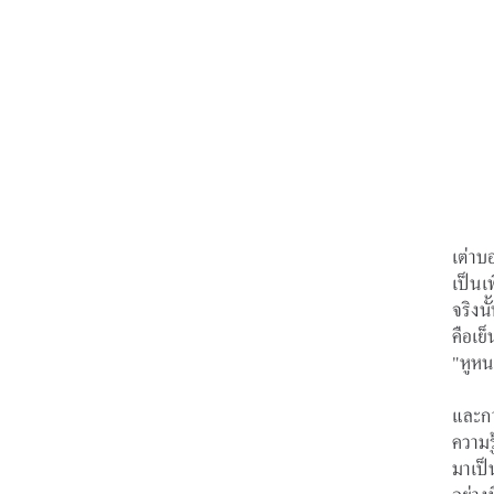
เต่าบ
เป็นเ
จริงน
คือเย
"หูหน
และกา
ความร
มาเป็