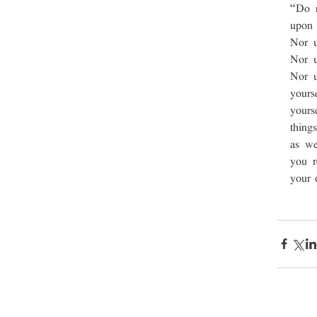
“Do n
upon 
Nor u
Nor u
Nor u
yours
yours
thing
as we
you r
your 