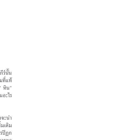
ร์นั้น
ที่แท้
 หิน" 
อะไร  
่อจะนำ
่มเติม
ตรปิฏก