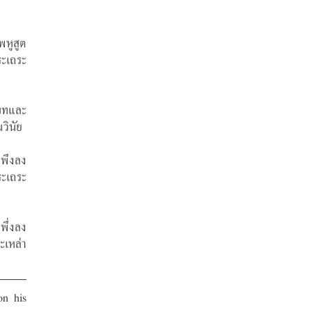
พหูสูต 
ระเถระ
นบทและ
วินัย
 พึงลง
ระเถระ
พึ่งลง
ะเหล่า
n his 