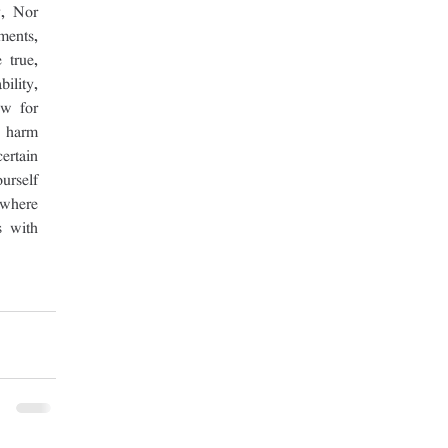
, Nor 
ents, 
true, 
lity, 
w for 
 harm 
rtain 
rself 
where 
 with 