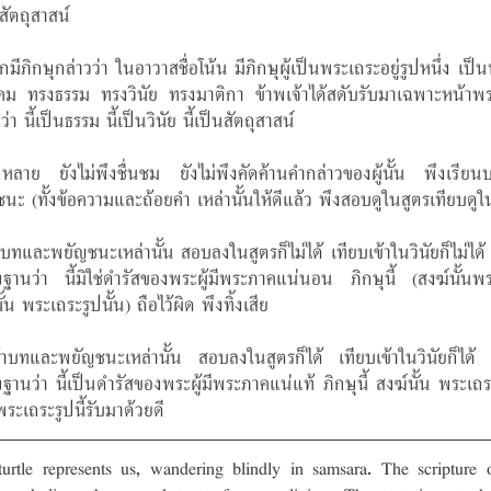
นสัตถุสาสน์
มีภิกษุกล่าวว่า ในอาวาสชื่อโน้น มีภิกษุผู้เป็นพระเถระอยู่รูปหนึ่ง เป็น
คม ทรงธรรม ทรงวินัย ทรงมาติกา ข้าพเจ้าได้สดับรับมาเฉพาะหน้าพ
นว่า นี้เป็นธรรม นี้เป็นวินัย นี้เป็นสัตถุสาสน์
้งหลาย ยังไม่พึงชื่นชม ยังไม่พึงคัดค้านคำกล่าวของผู้นั้น พึงเรีย
นะ (ทั้งข้อความและถ้อยคำ เหล่านั้นให้ดีแล้ว พึงสอบดูในสูตรเทียบดูใน
าบทและพยัญชนะเหล่านั้น สอบลงในสูตรก็ไม่ได้ เทียบเข้าในวินัยก็ไม่ได้
ษฐานว่า นี้มิใช่ดำรัสของพระผู้มีพระภาคแน่นอน ภิกษุนี้ (สงฆ์นั้นพ
ั้น พระเถระรูปนั้น) ถือไว้ผิด พึงทิ้งเสีย
าบทและพยัญชนะเหล่านั้น สอบลงในสูตรก็ได้ เทียบเข้าในวินัยก็ได้ 
ษฐานว่า นี้เป็นดำรัสของพระผู้มีพระภาคแน่แท้ ภิกษุนี้ สงฆ์นั้น พระเถร
พระเถระรูปนี้รับมาด้วยดี
turtle represents us, wandering blindly in samsara. The scripture o