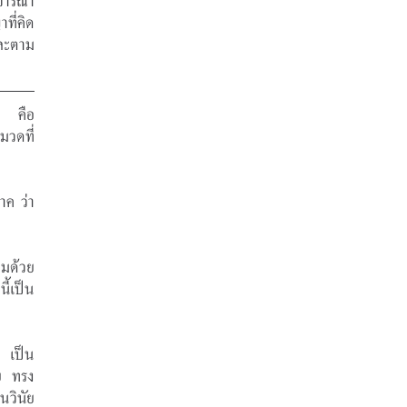
ิจารณา
ที่คิด
และตาม
น คือ 
วดที่ 
ค ว่า 
อมด้วย
ี้เป็น
ก เป็น
ย ทรง
วินัย 