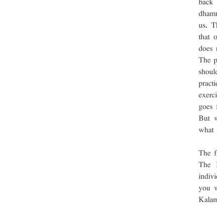
back 
dhamm
us. T
that 
does 
The p
shoul
pract
exerc
goes 
But w
what 
The f
The 
indiv
you w
Kalam